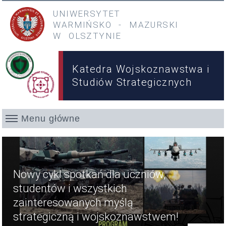
Przejdź do treści
Przejdź do menu głównego
UNIWERSYTET
WARMIŃSKO
-
MAZURSKI
W OLSZTYNIE
Katedra Wojskoznawstwa i
Studiów Strategicznych
Menu główne
Wyróżnione
Nowy cykl spotkań dla uczniów,
studentów i wszystkich
zainteresowanych myślą
strategiczną i wojskoznawstwem!