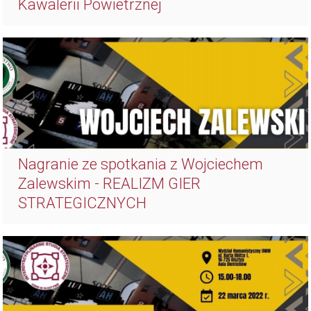
Kawalerii Powietrznej
Nagranie ze spotkania z Wojciechem
Zalewskim - REALIZM GIER
STRATEGICZNYCH